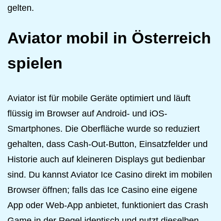
gelten.
Aviator mobil in Österreich
spielen
Aviator ist für mobile Geräte optimiert und läuft
flüssig im Browser auf Android- und iOS-
Smartphones. Die Oberfläche wurde so reduziert
gehalten, dass Cash-Out-Button, Einsatzfelder und
Historie auch auf kleineren Displays gut bedienbar
sind. Du kannst Aviator Ice Casino direkt im mobilen
Browser öffnen; falls das Ice Casino eine eigene
App oder Web-App anbietet, funktioniert das Crash
Game in der Regel identisch und nutzt dieselben