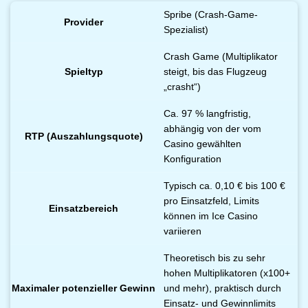
Spribe (Crash-Game-
Provider
Spezialist)
Crash Game (Multiplikator
Spieltyp
steigt, bis das Flugzeug
„crasht“)
Ca. 97 % langfristig,
abhängig von der vom
RTP (Auszahlungsquote)
Casino gewählten
Konfiguration
Typisch ca. 0,10 € bis 100 €
pro Einsatzfeld, Limits
Einsatzbereich
können im Ice Casino
variieren
Theoretisch bis zu sehr
hohen Multiplikatoren (x100+
Maximaler potenzieller Gewinn
und mehr), praktisch durch
Einsatz- und Gewinnlimits