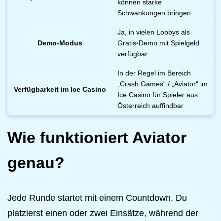
können starke
Schwankungen bringen
Ja, in vielen Lobbys als
Demo-Modus
Gratis-Demo mit Spielgeld
verfügbar
In der Regel im Bereich
„Crash Games“ / „Aviator“ im
Verfügbarkeit im Ice Casino
Ice Casino für Spieler aus
Österreich auffindbar
Wie funktioniert Aviator
genau?
Jede Runde startet mit einem Countdown. Du
platzierst einen oder zwei Einsätze, während der