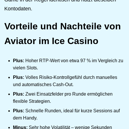
Kontodaten.
Vorteile und Nachteile von
Aviator im Ice Casino
Plus:
Hoher RTP-Wert von etwa 97 % im Vergleich zu
vielen Slots.
Plus:
Volles Risiko-Kontrollgefühl durch manuelles
und automatisches Cash-Out.
Plus:
Zwei Einsatzfelder pro Runde ermöglichen
flexible Strategien.
Plus:
Schnelle Runden, ideal für kurze Sessions auf
dem Handy.
Minus:
Sehr hohe Volatilität – wenige Sekunden