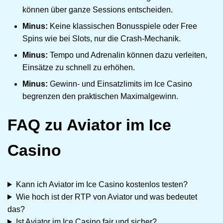
können über ganze Sessions entscheiden.
Minus:
Keine klassischen Bonusspiele oder Free
Spins wie bei Slots, nur die Crash-Mechanik.
Minus:
Tempo und Adrenalin können dazu verleiten,
Einsätze zu schnell zu erhöhen.
Minus:
Gewinn- und Einsatzlimits im Ice Casino
begrenzen den praktischen Maximalgewinn.
FAQ zu Aviator im Ice
Casino
Kann ich Aviator im Ice Casino kostenlos testen?
Wie hoch ist der RTP von Aviator und was bedeutet
das?
Ist Aviator im Ice Casino fair und sicher?