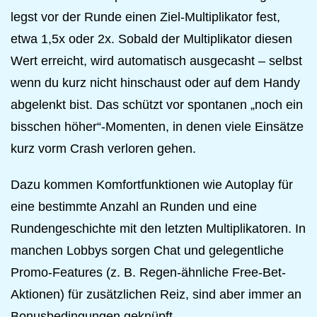
legst vor der Runde einen Ziel-Multiplikator fest,
etwa 1,5x oder 2x. Sobald der Multiplikator diesen
Wert erreicht, wird automatisch ausgecasht – selbst
wenn du kurz nicht hinschaust oder auf dem Handy
abgelenkt bist. Das schützt vor spontanen „noch ein
bisschen höher“-Momenten, in denen viele Einsätze
kurz vorm Crash verloren gehen.
Dazu kommen Komfortfunktionen wie Autoplay für
eine bestimmte Anzahl an Runden und eine
Rundengeschichte mit den letzten Multiplikatoren. In
manchen Lobbys sorgen Chat und gelegentliche
Promo-Features (z. B. Regen-ähnliche Free-Bet-
Aktionen) für zusätzlichen Reiz, sind aber immer an
Bonusbedingungen geknüpft.