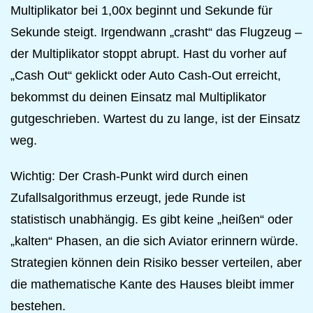
Multiplikator bei 1,00x beginnt und Sekunde für
Sekunde steigt. Irgendwann „crasht“ das Flugzeug –
der Multiplikator stoppt abrupt. Hast du vorher auf
„Cash Out“ geklickt oder Auto Cash-Out erreicht,
bekommst du deinen Einsatz mal Multiplikator
gutgeschrieben. Wartest du zu lange, ist der Einsatz
weg.
Wichtig: Der Crash-Punkt wird durch einen
Zufallsalgorithmus erzeugt, jede Runde ist
statistisch unabhängig. Es gibt keine „heißen“ oder
„kalten“ Phasen, an die sich Aviator erinnern würde.
Strategien können dein Risiko besser verteilen, aber
die mathematische Kante des Hauses bleibt immer
bestehen.