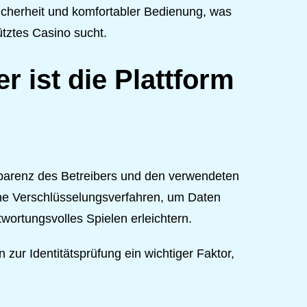
Sicherheit und komfortabler Bedienung, was
ütztes Casino sucht.
r ist die Plattform
nsparenz des Betreibers und den verwendeten
ne Verschlüsselungsverfahren, um Daten
twortungsvolles Spielen erleichtern.
zur Identitätsprüfung ein wichtiger Faktor,