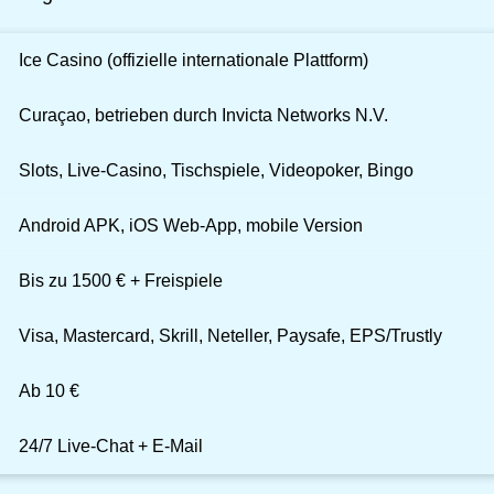
Ice Casino (offizielle internationale Plattform)
Curaçao, betrieben durch Invicta Networks N.V.
Slots, Live-Casino, Tischspiele, Videopoker, Bingo
Android APK, iOS Web-App, mobile Version
Bis zu 1500 € + Freispiele
Visa, Mastercard, Skrill, Neteller, Paysafe, EPS/Trustly
Ab 10 €
24/7 Live-Chat + E-Mail