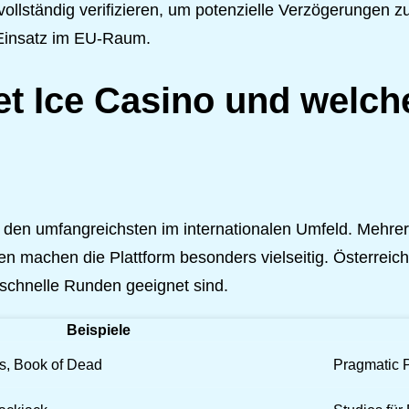
 vollständig verifizieren, um potenzielle Verzögerungen z
n Einsatz im EU-Raum.
et Ice Casino und welch
 den umfangreichsten im internationalen Umfeld. Mehrer
n machen die Plattform besonders vielseitig. Österreichi
 schnelle Runden geeignet sind.
Beispiele
s, Book of Dead
Pragmatic P