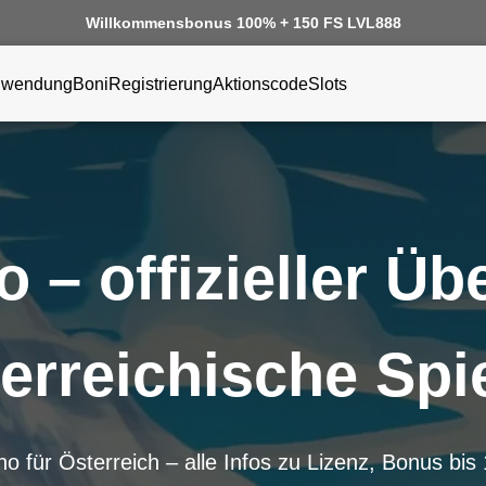
Willkommensbonus 100% + 150 FS LVL888
nwendung
Boni
Registrierung
Aktionscode
Slots
 – offizieller Üb
erreichische Spi
no für Österreich – alle Infos zu Lizenz, Bonus bis