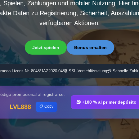
 Spielen, Zahlungen und mobiler Nutzung. Hier fi
kte Daten zu Registrierung, Sicherheit, Auszahlu
verfügbaren Aktionen.
Jetzt spielen
Bonus erhalten
Curacao Lizenz Nr. 8048/JAZ2020-048
🔒 SSL-Verschlüsselung
💳 Schnelle Zahl
ódigo promocional al registrarse:
🎁 +100 % al primer depósito
LVL888
📋 Copy