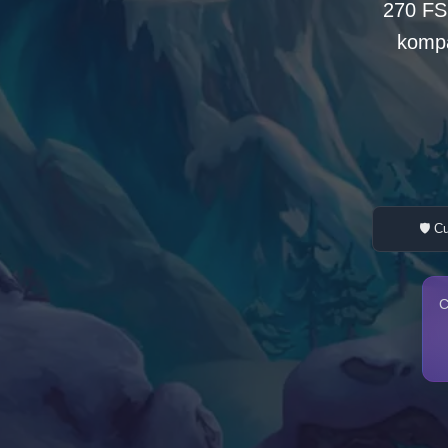
270 FS,
kompa
🛡️ 
C