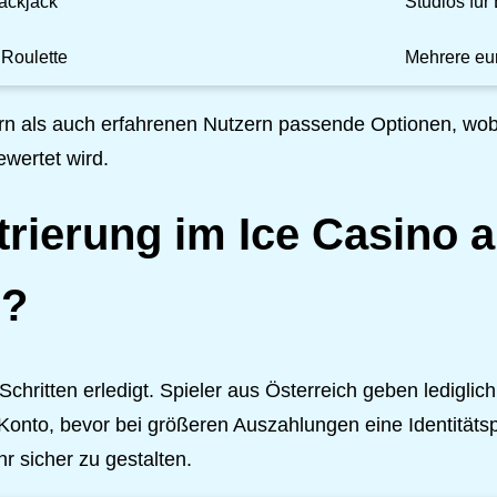
lackjack
Studios für
 Roulette
Mehrere eu
ern als auch erfahrenen Nutzern passende Optionen, wobei
wertet wird.
strierung im Ice Casino 
n?
Schritten erledigt. Spieler aus Österreich geben ledig
s Konto, bevor bei größeren Auszahlungen eine Identitätsp
r sicher zu gestalten.