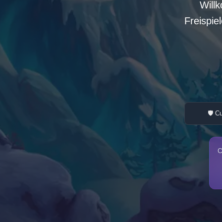
Will
Freispie
🛡️ 
C