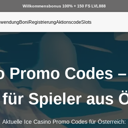
Willkommensbonus 100% + 150 FS LVL888
nwendung
Boni
Registrierung
Aktionscode
Slots
o Promo Codes –
für Spieler aus 
Aktuelle Ice Casino Promo Codes für Österreich: