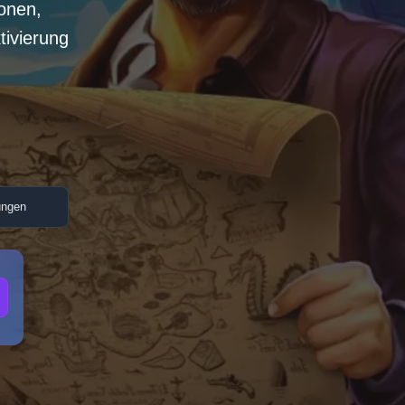
onen,
tivierung
ungen