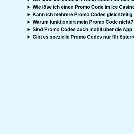
Wie löse ich einen Promo Code im Ice Casino
Kann ich mehrere Promo Codes gleichzeitig
Warum funktioniert mein Promo Code nicht?
Sind Promo Codes auch mobil über die App 
Gibt es spezielle Promo Codes nur für österr