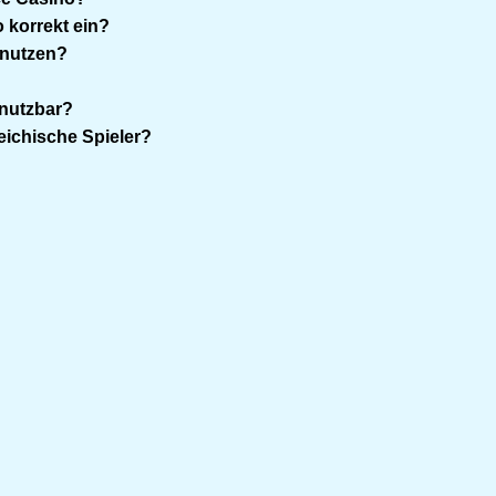
 korrekt ein?
 nutzen?
nutzbar?
eichische Spieler?